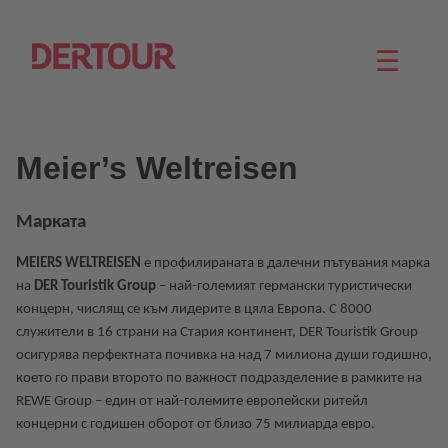
☰
Meier’s Weltreisen
Марката
MEIERS WELTREISEN
е профилираната в далечни пътувания марка
на
DER Touristik Group
– най-големият германски туристически
концерн, числящ се към лидерите в цяла Европа. С 8000
служители в 16 страни на Стария континент, DER Touristik Group
осигурява перфектната почивка на над 7 милиона души годишно,
което го прави второто по важност подразделение в рамките на
REWE Group – един от най-големите европейски ритейл
концерни с годишен оборот от близо 75 милиарда евро.