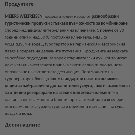
Продуктите
MEIERS WELTREISEN
предлага голям избор от
разнообразни
туристически продукти с гъвкави възможности за комбиниране
според индивидуалните желания на клиентите. С повече от 30
години опит и над 50 % постоянна клиентела, MEIERS
WELTREISEN е водещ туроператор на германския и австрийския
пазар в сферата на далечните пътувания. Продуктите на марката
са особено подходящи за хора с откривателски дух, които искат
да съчетаят качествената почивка с оптимално пълноценното
опознаване на съответната дестинация. Портфолиото на
туроператора обхваща както
стандартни пакетни почивки с
опции за най-различни допълнителни услуги
, така и
възможност
за отделно резервиране на всеки един желан елемент
– от
настаняване и самолетни билети, през автомобили и кемпери
под наем, до екскурзии, турове и обиколни пътувания по суша,
въздух и вода.
Дестинациите