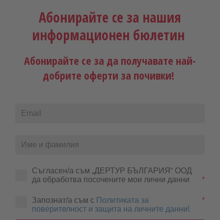
MEIERS WELTREISEN
е
специализиран в далечните пътувания до
Абонирайте се за нашия
най-вълнуващите места на пет континента –
Африка
,
Азия
,
Северна Америка
,
Южна Америка
и
Австралия и Нова
информационен бюлетин
Зеландия
. Разнообразната палитра от дестинации на
туроператора включва както най-красивите и популярни
Абонирайте се за да получавате най-
ваканционни региони като Близкия изток, Индийския океан,
добрите оферти за почивки!
Карибите, Бахамските острови и Южния Пасифик, така и все още
по-малко познати региони, най-вече в Азия, по отношение на
която
MEIERS WELTREISEN
е най-търсената марка на германския и
австрийския пазар.
Съгласен/а съм „ДЕРТУР БЪЛГАРИЯ“ ООД 
да обработва посочените мои лични данни
*
Запознат/а съм с
Политиката за
*
поверителност и защита на личните данни!