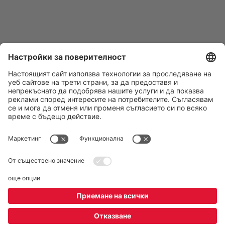
Последвайте ни:
DERTOUR Bulgaria
За нас
Екип
DERTOUR Deluxe
Kонтакти
REWE Group Hintbox