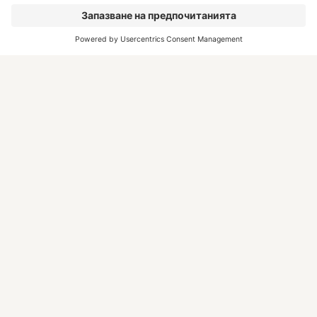
Полезна информация
Информация във връзка
със ситуацията в Близкия
Изток
Често задавани въпроси
Резервация и документи за
пътуването
Преди пътуването
Настаняване и дестинации
Флекс пакети
Техника и сигурност
Туроператори
Как да резервирам?
Вдъхновение
Абонирам се!
Самолетни почивки -
всички дестинации
Нашите хотелски марки