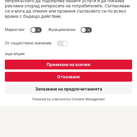
Последвайте ни:
DERTOUR Bulgaria
За нас
Екип
DERTOUR Deluxe
Kонтакти
REWE Group Hintbox
Полезна информация
Информация във връзка
със ситуацията в Близкия
Изток
Често задавани въпроси
Резервация и документи за
пътуването
Преди пътуването