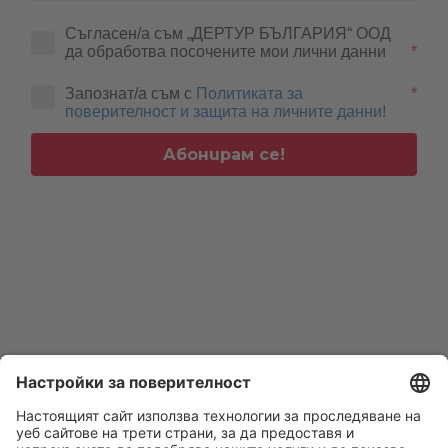
Съгласен/а съм „ДЕРТУР БЪЛГАРИЯ“ ООД 
да обработва посочените мои лични данни
*
Запознат/а съм с
Политиката за
*
поверителност и защита на личните данни!
Абонирам се!