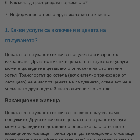
6. Как мога да резервирам паркомясто?
7. Информация относно други желания на клиента
1. Какви услуги са включени в цената на
пътуването?
Цената на пътуването включва нощувките и избраното
изхранване. Други включени в цената на пътуването услуги
можете да видите в детайлното описание на съответния
хотел. Транспортът до хотела (включително трансфера от
летището) не е част от цената на пътуването, освен ако не е
упоменато друго в детайлното описание на хотела.
Ваканционни жилища
Цената на пътуването включва в повечето случаи само
нощувките. Други включени в цената на пътуването услуги
можете да видите в детайлното описание на съответното
ваканционно жилище. Транспортът до ваканционното жилище
(включително трансфера от летището) не е част от цената на