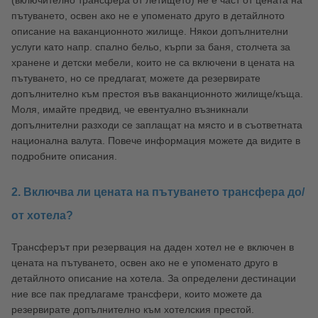
пътуването, освен ако не е упоменато друго в детайлното
описание на ваканционното жилище. Някои допълнителни
услуги като напр. спално бельо, кърпи за баня, столчета за
хранене и детски мебели, които не са включени в цената на
пътуването, но се предлагат, можете да резервирате
допълнително към престоя във ваканционното жилище/къща.
Моля, имайте предвид, че евентуално възникнали
допълнителни разходи се заплащат на място и в съответната
национална валута. Повече информация можете да видите в
подробните описания.
2. Включва ли цената на пътуването трансфера до/
от хотела?
Трансферът при резервация на даден хотел не е включен в
цената на пътуването, освен ако не е упоменато друго в
детайлното описание на хотела. За определени дестинации
ние все пак предлагаме трансфери, които можете да
резервирате допълнително към хотелския престой.