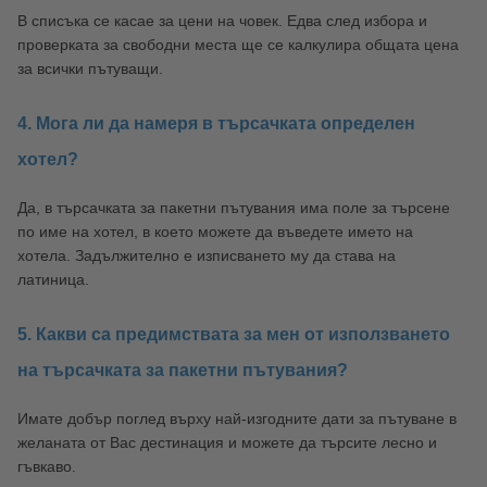
В списъка се касае за цени на човек. Едва след избора и
проверката за свободни места ще се калкулира общата цена
за всички пътуващи.
4. Мога ли да намеря в търсачката определен
хотел?
Да, в търсачката за пакетни пътувания има поле за търсене
по име на хотел, в което можете да въведете името на
хотела. Задължително е изписването му да става на
латиница.
5. Какви са предимствата за мен от използването
на търсачката за пакетни пътувания?
Имате добър поглед върху най-изгодните дати за пътуване в
желаната от Вас дестинация и можете да търсите лесно и
гъвкаво.