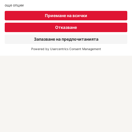
Екип
DERTOUR Deluxe
Kонтакти
REWE Group Hintbox
Полезна информация
Информация във връзка
със ситуацията в Близкия
Изток
Често задавани въпроси
Резервация и документи за
пътуването
Преди пътуването
Настаняване и дестинации
Флекс пакети
Техника и сигурност
Туроператори
Как да резервирам?
Вдъхновение