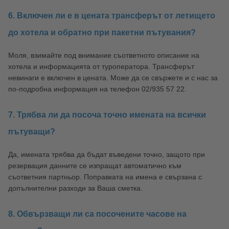
6. Включен ли е в цената трансферът от летището
до хотела и обратно при пакетни пътувания?
Моля, взимайте под внимание съответното описание на
хотела и информацията от туроператора. Трансферът
невинаги е включен в цената. Може да се свържете и с нас за
по-подробна информация на телефон 02/935 57 22.
7. Трябва ли да посоча точно имената на всички
пътуващи?
Да, имената трябва да бъдат въведени точно, защото при
резервация данните се изпращат автоматично към
съответния партньор. Поправката на имена е свързана с
допълнителни разходи за Ваша сметка.
8. Обвързващи ли са посочените часове на