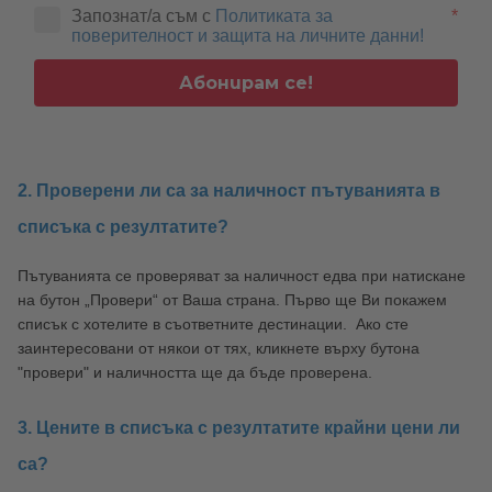
Запознат/а съм с
Политиката за
*
поверителност и защита на личните данни!
Ако в търсенето не въведете определена дестинация, ще
получите за зададената от Вас дата на пътуване списък с
Абонирам се!
всички страни и региони, в които предлагаме почивки. В този
списък можете веднага да видите преглед и сравнение на
зададените от Вас дати.
2. Проверени ли са за наличност пътуванията в
списъка с резултатите?
Пътуванията се проверяват за наличност едва при натискане
на бутон „Провери“ от Ваша страна. Първо ще Ви покажем
списък с хотелите в съответните дестинации. Ако сте
заинтересовани от някои от тях, кликнете върху бутона
"провери" и наличността ще да бъде проверена.
3. Цените в списъка с резултатите крайни цени ли
са?