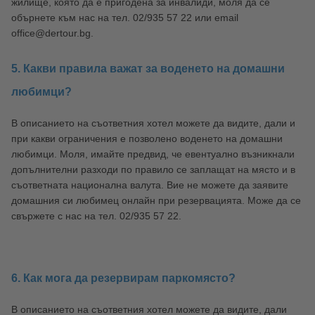
жилище, която да е пригодена за инвалиди, моля да се
обърнете към нас на тел. 02/935 57 22 или email
office@dertour.bg.
5. Какви правила важат за воденето на домашни
любимци?
В описанието на съответния хотел можете да видите, дали и
при какви ограничения е позволено воденето на домашни
любимци. Моля, имайте предвид, че евентуално възникнали
допълнителни разходи по правило се заплащат на място и в
съответната национална валута. Вие не можете да заявите
домашния си любимец онлайн при резервацията. Може да се
свържете с нас на тел. 02/935 57 22.
6. Как мога да резервирам паркомясто?
В описанието на съответния хотел можете да видите, дали