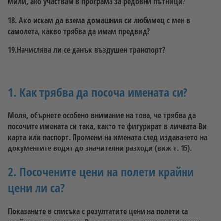
мили, ако участвам в програма за редовни пътници?
18. Ако искам да взема домашния си любимец с мен в
самолета, какво трябва да имам предвид?
19.Начислява ли се данък въздушен транспорт?
1. Как трябва да посоча имената си?
Моля, обърнете особено внимание на това, че трябва да
посочите имената си така, както те фигурират в личната Ви
карта или паспорт. Промени на имената след издаването на
документите водят до значителни разходи (виж т. 15).
2. Посочените цени на полети крайни
цени ли са?
Показаните в списъка с резултатите цени на полети са