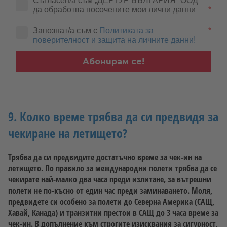
Съгласен/а съм „ДЕРТУР БЪЛГАРИЯ“ ООД 
гарантирани, тъй като авиокомпаниите си запазват правото
да обработва посочените мои лични данни
*
на промени в разписанието на полетите. Също и за обратния
полет не са изключени краткосрочни промени на известните
Запознат/а съм с
Политиката за
*
Ви часове на излитане от страна на авиокомпаниите. Затова
поверителност и защита на личните данни!
Ви препоръчваме да поискате потвърждение за Вашия
обратен полет от съответната авиокомпания 2-3 дни преди
Абонирам се!
полета, защото в противен случай при определени
обстоятелства можете да изгубите правото си на обратен
полет.
9. Колко време трябва да си предвидя за
чекиране на летището?
Трябва да си предвидите достатъчно време за чек-ин на
летището. По правило за международни полети трябва да се
чекирате най-малко два часа преди излитане, за вътрешни
полети не по-късно от един час преди заминаването. Моля,
предвидете си особено за полети до Северна Америка (САЩ,
Хавай, Канада) и транзитни престои в САЩ до 3 часа време за
чек-ин. В допълнение към строгите изисквания за сигурност,