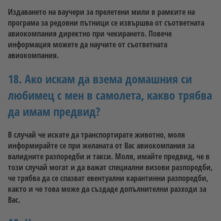
Издаването на ваучери за прелетени мили в рамките на
програма за редовни пътници се извършва от съответната
авиокомпания директно при чекирането. Повече
информация можете да научите от съответната
авиокомпания.
18. Ако искам да взема домашния си
любимец с мен в самолета, какво трябва
да имам предвид?
В случай че искате да транспортирате животно, моля
информирайте се при желаната от Вас авиокомпания за
валидните разпоредби и такси. Моля, имайте предвид, че в
този случай могат и да важат специални визови разпоредби,
че трябва да се спазват евентуални карантинни разпоредби,
както и че това може да създаде допълнителни разходи за
Вас.