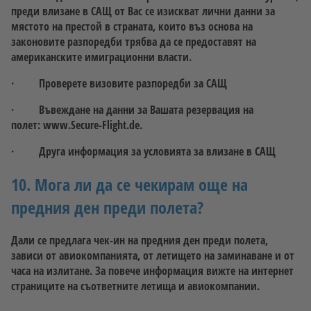
преди влизане в САЩ от Вас се изискват лични данни за
мястото на престой в страната, които въз основа на
законовите разпоредби трябва да се предоставят на
американските имиграционни власти.
· Проверете визовите разпоредби за САЩ
· Въвеждане на данни за Вашата резервация на
полет: www.Secure-Flight.de.
· Друга информация за условията за влизане в САЩ
10. Мога ли да се чекирам още на
предния ден преди полета?
Дали се предлага чек-ин на предния ден преди полета,
зависи от авиокомпанията, от летището на заминаване и от
часа на излитане. За повече информация вижте на интернет
страниците на съответните летища и авиокомпании.