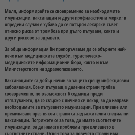
Моля, информирайте се своевременно за необходимите
имунизации, ваксинации и други профилактични мерки; в
опредени случаи е хубаво да се потърси лекарски съвет
относно риска от тромбоза при дълго пътуване, както и
други рискове за здравето.
За обща информация Ви препоръчваме да се обърнете най-
вече към медицинските служби, туристическо-
медицинските информационни бюра, както и към
Министерството на здравеопазването.
Ваксинациите са добър начин за защита срещу инфекциозни
заболявания. Всеки пътуващ в далечни страни трябва
своевременно, по възможност 6 седмици преди
отпътуването, да се свърже с личния си лекар, за да направи
необходимите за пътуването имунизации. При влизане или
преминаване през някои страни са задължителни специални
ваксинации. Погрижете се за това, да имате съответните
имунизации, за да нямате проблеми при влизането в
съответните страни. Освен това за повечето страни има