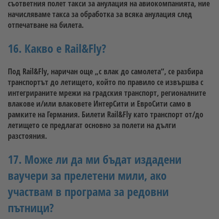
съответния полет такси за анулация на авиокомпанията, ние
начисляваме такса за обработка за всяка анулация след
отпечатване на билета.
16. Какво е Rail&Fly?
Под Rail&Fly, наричан още „с влак до самолета“, се разбира
транспортът до летището, който по правило се извършва с
интегрираните мрежи на градския транспорт, регионалните
влакове и/или влаковете ИнтерСити и ЕвроСити само в
рамките на Германия. Билети Rail&Fly като транспорт от/до
летището се предлагат основно за полети на дълги
разстояния.
17. Може ли да ми бъдат издадени
ваучери за прелетени мили, ако
участвам в програма за редовни
пътници?