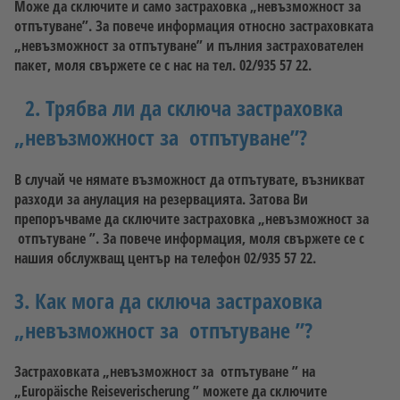
Може да сключите и само застраховка „невъзможност за
отпътуване”. За повече информация относно застраховката
„невъзможност за отпътуване” и пълния застрахователен
пакет, моля свържете се с нас на тел. 02/935 57 22.
2. Трябва ли да сключа застраховка
„невъзможност за отпътуване”?
В случай че нямате възможност да отпътувате, възникват
разходи за анулация на резервацията. Затова Ви
препоръчваме да сключите застраховка „невъзможност за
отпътуване ”. За повече информация, моля свържете се с
нашия обслужващ център на телефон 02/935 57 22.
3. Как мога да сключа застраховка
„невъзможност за отпътуване ”?
Застраховката „невъзможност за отпътуване ” на
„Europäische Reiseverischerung ” можете да сключите