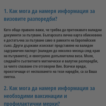
1. Как мога да намеря информация за
визовите разпоредби?
Като общо правило важи, че трябва да притежавате валидни
документи за пътуване. Българската лична карта обикновено
е достатъчна за пътуване само в рамките на Европейския
съюз. Други държави изискват представяне на валиден
задграничен паспорт (валиден до няколко месеца след края
на пътуването), и евентуално допълнителна виза. Моля,
следвайте съответните митнически и валутни разпоредби,
за чието спазване сте отговорни Вие. Всички вреди,
произтичащи от неспазването на тези наредби, са за Ваша
сметка.
2. Как мога да намеря информация за
необходими ваксинации и
профилактични мерки?