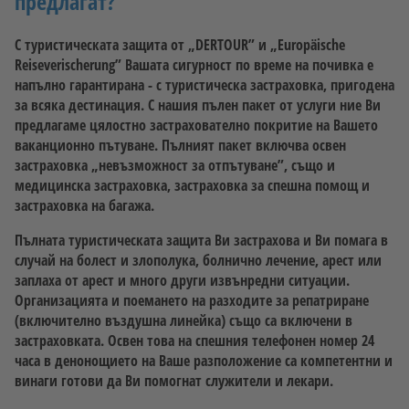
предлагат?
С туристическата защита от „DERTOUR” и „Europäische
Reiseverischerung” Вашата сигурност по време на почивка е
напълно гарантирана - с туристическа застраховка, пригодена
за всяка дестинация. С нашия пълен пакет от услуги ние Ви
предлагаме цялостно застрахователно покритие на Вашето
ваканционно пътуване. Пълният пакет включва освен
застраховка „невъзможност за отпътуване”, също и
медицинска застраховка, застраховка за спешна помощ и
застраховка на багажа.
Пълната туристическата защита Ви застрахова и Ви помага в
случай на болест и злополука, болнично лечение, арест или
заплаха от арест и много други извънредни ситуации.
Организацията и поемането на разходите за репатриране
(включително въздушна линейка) също са включени в
застраховката. Освен това на спешния телефонен номер 24
часа в денонощието на Ваше разположение са компетентни и
винаги готови да Ви помогнат служители и лекари.