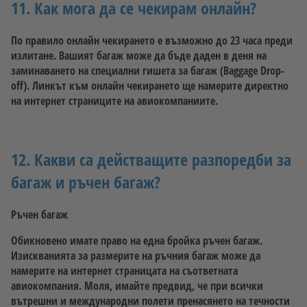
11. Как мога да се чекирам онлайн?
По правило онлайн чекирането е възможно до 23 часа преди
излитане. Вашият багаж може да бъде даден в деня на
заминаването на специални гишета за багаж (Baggage Drop-
off). Линкът към онлайн чекирането ще намерите директно
на интернет страниците на авиокомпаниите.
12. Какви са действащите разпоредби за
багаж и ръчен багаж?
Ръчен багаж
Обикновено имате право на една бройка ръчен багаж.
Изискванията за размерите на ръчния багаж може да
намерите на интернет страницата на съответната
авиокомпания. Моля, имайте предвид, че при всички
вътрешни и международни полети пренасянето на течности