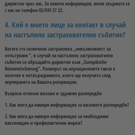
директно чрез нас. За повече информация, моля свържете се
с нас на телефон 02/935 57 22.
4. Кой е моето лице за контакт в случай
на настъпило застрахователно събитие?
Когато сте сключили застраховка „невъзможност за
отпътуване ”, в случай на настъпило застрахователно
събитие се обръщайте директно към „Europäische
Reiseverischerung”. Размерът на анулационните такси е
посочен в потвърждението, което ще получите след
анулирането на Вашата резервация.
Въпроси относно визови и здравни разпоредби
1. Как мога да намеря информация за визовите разпоредби?
2. Как мога да намеря информация за необходими
ваксинации и профилактични мерки?