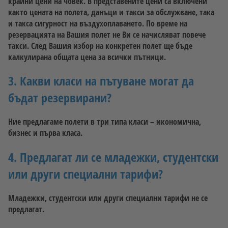
крайни цени на човек. В представените цени са включени
както цената на полета, данъци и такси за обслужване, така
и такса сигурност на въздухоплаването. По време на
резервацията на Вашия полет не Ви се начисляват повече
такси. След Вашия избор на конкретен полет ще бъде
калкулирана общата цена за всички пътници.
3. Какви класи на пътуване могат да
бъдат резервирани?
Ние предлагаме полети в три типа класи – икономична,
бизнес и първа класа.
4. Предлагат ли се младежки, студентски
или други специални тарифи?
Младежки, студентски или други специални тарифи не се
предлагат.