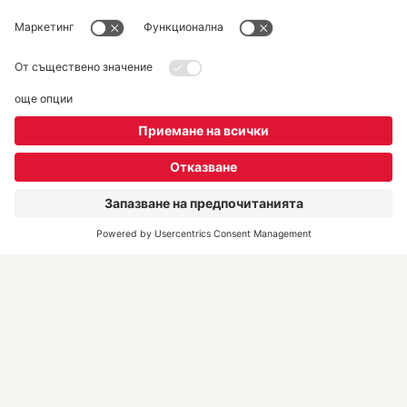
DERTOUR Bulgaria
За нас
Екип
DERTOUR Deluxe
Kонтакти
REWE Group Hintbox
Полезна информация
Информация във връзка
със ситуацията в Близкия
Изток
Често задавани въпроси
Резервация и документи за
пътуването
Преди пътуването
Настаняване и дестинации
Флекс пакети