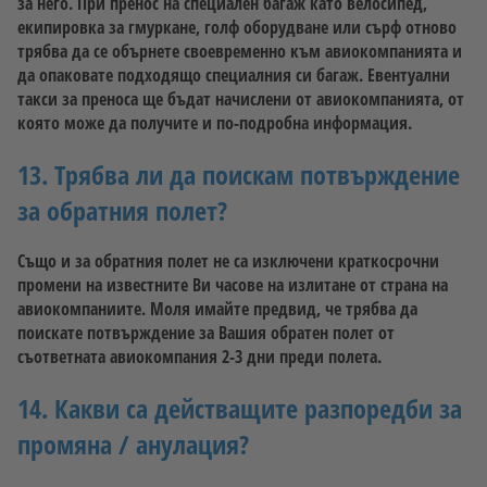
за него. При пренос на специален багаж като велосипед,
екипировка за гмуркане, голф оборудване или сърф отново
трябва да се обърнете своевременно към авиокомпанията и
да опаковате подходящо специалния си багаж. Евентуални
такси за преноса ще бъдат начислени от авиокомпанията, от
която може да получите и по-подробна информация.
13. Трябва ли да поискам потвърждение
за обратния полет?
Също и за обратния полет не са изключени краткосрочни
промени на известните Ви часове на излитане от страна на
авиокомпаниите. Моля имайте предвид, че трябва да
поискате потвърждение за Вашия обратен полет от
съответната авиокомпания 2-3 дни преди полета.
14. Какви са действащите разпоредби за
промяна / анулация?