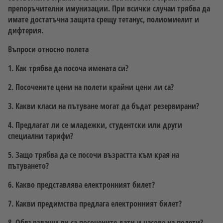
препоръчителни имунизации. При всички случаи трябва да
имате достатъчна защита срещу тетанус, полиомиелит и
дифтерия.
Въпроси относно полета
1. Как трябва да посоча имената си?
2. Посочените цени на полети крайни цени ли са?
3. Какви класи на пътуване могат да бъдат резервирани?
4. Предлагат ли се младежки, студентски или други
специални тарифи?
5. Защо трябва да се посочи възрастта към края на
пътуването?
6. Какво представлява електронният билет?
7. Какви предимства предлага електронният билет?
8. Обвързващи ли са посочените дати и часове на полети?