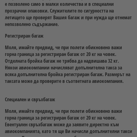
е позволено само в малки количества и в специални
прозрачни опаковки. Служителите по сигурността на
летището ще проверят Вашия багаж и при нужда ще отнемат
непозволено съдържание.
Регистриран багаж
Моля, имайте предвид, че при полети обикновено важи
горна граница за регистриран багаж от 20 кг на човек.
Отделната бройка багаж не трябва да надвишава 32 кг.
Някои авиокомпании начисляват допълнителна такса за
всяка допълнителна бройка регистриран багаж. Размерът на
таксата може да проверите в съответната авиокомпания.
Специален и свръхбагаж
Моля, имайте предвид, че при полети обикновено важи
горна граница за регистриран багаж от 20 кг на човек.
Евентуален свръхбагаж може да заявите директно към
авиокомпанията, като тя ще Ви начисли допълнителни такси