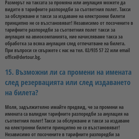
Размерът на таксата за промяна или анулация можете да
видите в тарифните разпоредби за съответния полет. Такси
за обслужване и такси за издаване на електронни билети
принципно не се възстановяват! Независимо от посочените в
тарифните разпоредби за съответния полет такси за
анулация на авиокомпанията, ние начисляваме такса за
обработка за всяка анулация след отпечатване на билета.
При въпроси се свържете с нас на тел. 02/935 57 22 или email
office@dertour.bg.
15. Възможни ли са промени на имената
след резервацията или след издаването
на билета?
Моля, задължително имайте предвид, че за промени на
имената са валидни тарифните разпоредби за анулация на
съответния полет! Такси за обслужване и такси за издаване
на електронни билети принципно не се възстановяват!
Независимо от посочените в тарифните разпоредби за