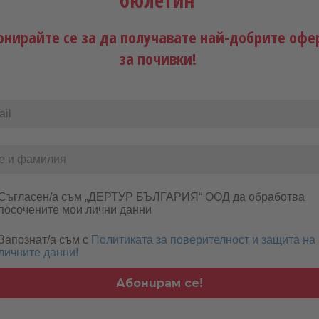
бюлетин
29 хектара и е убежище за застрашени видове птици. През 1968 г. островъ
ироден резерват. Наблюдавайте отблизо безброй птици, гнездящи по дървет
онирайте се за да получавате най-добрите офе
ова отплавайте обратно към главния остров Махе. Вашата яхта ще хвърли 
за почивки!
на Махе. Можете също така да посетите малката островна столица, Виктория
(Закуска, Обяд, Вечеря)
началото на вашето по-нататъшно пътуване или край на обиколката. (Закуска)
з 2006 г., реновирана през 2014 г., ветроходна яхта Mojito 78 (среден клас), 
Съгласен/а съм „ДЕРТУР БЪЛГАРИЯ“ ООД да обработва 
ръчително 5-7 евро на човек/ден).
посочените мои лични данни
Запознат/а съм с
Политиката за поверителност и защита на
личните данни!
те условия)
Абонирам се!