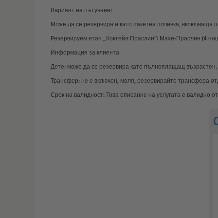
Вариант на пътуване:
Може да се резервира и като пакетна почивка, включваща п
Резервируем етап „Коктейл Праслин“: Махе-Праслин (4 нощув
Информация за клиента
Дете: може да се резервира като пълноплащащ възрастен
Трансфер: не е включен, моля, резервирайте трансфера о
Срок на валидност: Това описание на услугата е валидно от 3