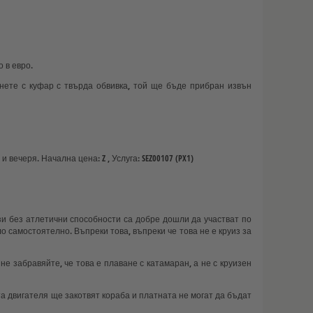
о в евро.
гнете с куфар с твърда обвивка, той ще бъде прибран извън
 вечеря. Начална цена: Z , Услуга: SEZ00107 (PX1)
зи без атлетични способности са добре дошли да участват по
 самостоятелно. Въпреки това, въпреки че това не е круиз за
е забравяйте, че това е плаване с катамаран, а не с круизен
та двигателя ще закотвят кораба и платната не могат да бъдат