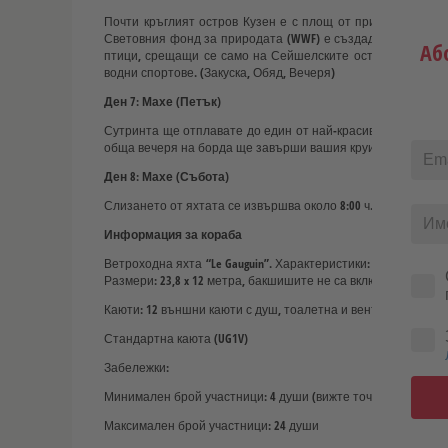
Почти кръглият остров Кузен е с площ от приблизително 
Световния фонд за природата (WWF) е създаден красив пр
Аб
птици, срещащи се само на Сейшелските острови. След т
водни спортове. (Закуска, Обяд, Вечеря)
Ден 7: Махе (Петък)
Сутринта ще отплавате до един от най-красивите заливи 
обща вечеря на борда ще завърши вашия круиз с плаване. 
Ден 8: Махе (Събота)
Слизането от яхтата се извършва около 8:00 ч. сутринта, 
Информация за кораба
Ветроходна яхта “Le Gauguin”. Характеристики: Построена пре
Размери: 23,8 x 12 метра, бакшишите не са включени (препо
Каюти: 12 външни каюти с душ, тоалетна и вентилатор.
Стандартна каюта (UG1V)
Забележки:
Минимален брой участници: 4 души (вижте точка 7 от Общи
Максимален брой участници: 24 души