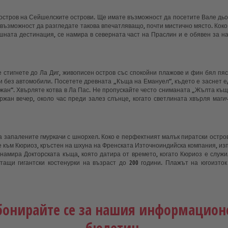
остров на Сейшелските острови. Ще имате възможност да посетите Вале дьо 
ъзможност да разгледате такова впечатляващо, почти мистично място. Коко д
шната дестинация, се намира в северната част на Праслин и е обявен за най
 стигнете до Ла Диг, живописен остров със спокойни плажове и фин бял пясъ
ки без автомобили. Посетете древната „Къща на Емануел“, където е заснет 
жан“. Хвърляте котва в Ла Пас. Не пропускайте често сниманата „Жълта къща
жан вечер, около час преди залез слънце, когато светлината хвърля магич
 запалените гмуркачи с шнорхел. Коко е перфектният малък пиратски остров 
към Кюриоз, кръстен на шхуна на Френската Източноиндийска компания, изпр
 намира Докторската къща, която датира от времето, когато Кюриоз е служ
ащи гигантски костенурки на възраст до 200 години. Плажът на югоизток
ин. Идеален за плуване, но особено добър за гмуркане с шнорхел. Много лю
бонирайте се за нашия информацион
яд, Вечеря)