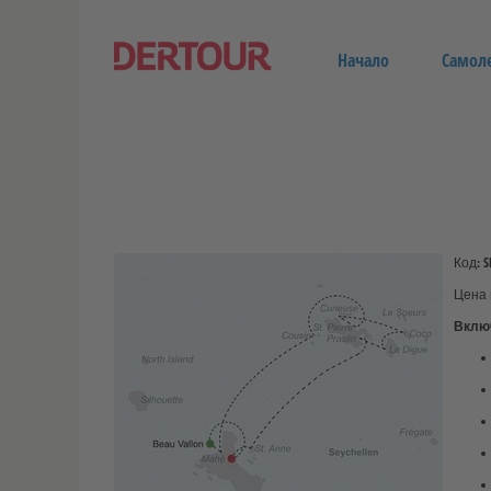
Начало
Самол
Код: 
Цена 
Включ