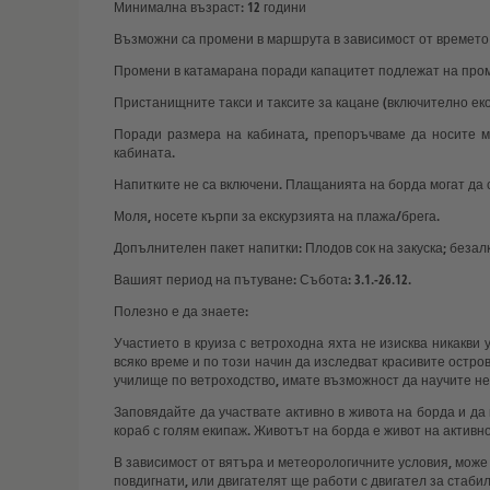
Минимална възраст: 12 години
Възможни са промени в маршрута в зависимост от времет
Промени в катамарана поради капацитет подлежат на пром
Пристанищните такси и таксите за кацане (включително екол
Поради размера на кабината, препоръчваме да носите ма
кабината.
Напитките не са включени. Плащанията на борда могат да с
Моля, носете кърпи за екскурзията на плажа/брега.
Допълнителен пакет напитки: Плодов сок на закуска; безалкох
Вашият период на пътуване: Събота: 3.1.-26.12.
Полезно е да знаете:
Участието в круиза с ветроходна яхта не изисква никакви
всяко време и по този начин да изследват красивите остро
училище по ветроходство, имате възможност да научите н
Заповядайте да участвате активно в живота на борда и да
кораб с голям екипаж. Животът на борда е живот на актив
В зависимост от вятъра и метеорологичните условия, може д
повдигнати, или двигателят ще работи с двигател за стаб