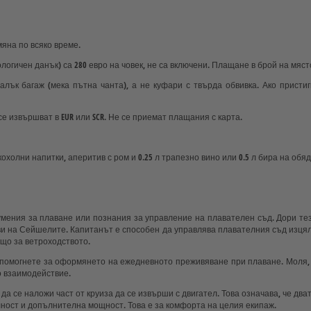
о
яна по всяко време.
огичен данък) са 280 евро на човек, не са включени. Плащане в брой на мяст
лък багаж (мека пътна чанта), а не куфари с твърда обвивка. Ако присти
е извършват в EUR или SCR. Не се приемат плащания с карта.
олни напитки, аперитив с ром и 0.25 л трапезно вино или 0.5 л бира на обяд и
 умения за плаване или познания за управление на плавателен съд. Дори те
ви на Сейшелите. Капитанът е способен да управлява плавателния съд изцяло
ещо за ветроходството.
 помогнете за оформянето на ежедневното преживяване при плаване. Моля, н
но взаимодействие.
а се наложи част от круиза да се извърши с двигател. Това означава, че два
илност и допълнителна мощност. Това е за комфорта на целия екипаж.