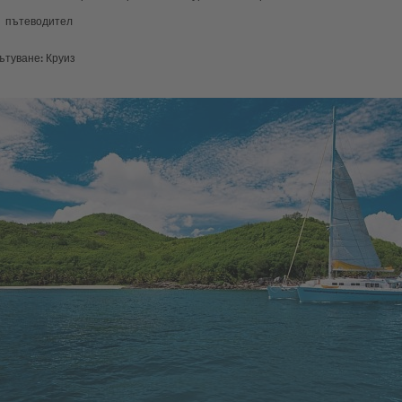
пътеводител
ътуване: Круиз