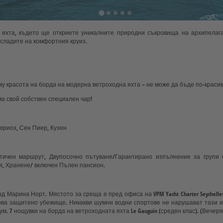
 яхта, където ще откриете уникалните природни съкровища на архипелага
асладите на комфортния круиз.
.
 красота на борда на модерна ветроходна яхта – не може да бъде по-краси
ма свой собствен специален чар!
Кюриоз, Сен Пиер, Кузен
тичен маршрут, Двупосочно пътуване/Гарантирано изпълнение за групи 
, Хранене/ включен Пълен пансион.
д Марина Норт. Мястото за среща е пред офиса на VPM Yacht Charter Seychell
това защитено убежище. Никакви шумни водни спортове не нарушават тази и
. 7 нощувки на борда на ветроходната яхта Le Gauguin (среден клас). (Вечер