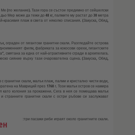
Ме (по желание). Тази гора се състои предимно от сейшелски
ьо Мер може да тежи до 48 кг, палмите му растат до 30 метра
-красивия плаж в света от няколко списания. (Закуска, Обяд,
к, ограден от гигантски гранитни скали. Разгледайте острова
едноименният филм, фабриката за кокосови орехи, гигантските
“, смятана за една от най-атрактивните сгради в архипелага.
еско сияние върху тази очарователна сцена. (Закуска, Обяд,
с гранитни скали, малък плаж, палми и кристално чисти води,
атена на Мавриций през 1768 г. Този малък остров се намира
ил като колония за прокажени. Сега в нея се помещава малък
 и странните гранитни скали с остри ръбове си заслужават
бопитни и пъстри пасажи риби играят около гранитните скали.
ен