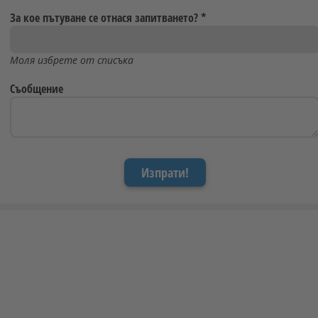
За кое пътуване се отнася запитването?
*
Моля избрете от списъка
Съобщение
Изпрати!