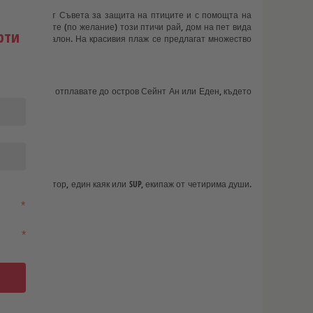
т е закупен от Съвета за защита на птиците и с помощта на
ата. Посетете (по желание) този птичи рай, дом на пет вида
рти
котва в Бо Валон. На красивия плаж се предлагат множество
. Вечерта ще отплавате до остров Сейнт Ан или Еден, където
24V/220V инвертор, един каяк или SUP, екипаж от четирима души.
*
*