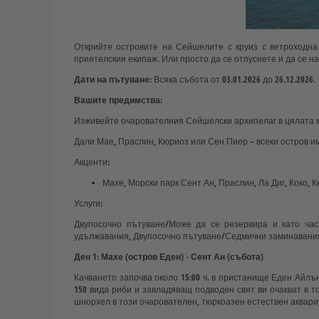
Открийте островите на Сейшелите с круиз с ветроходна
приятелския екипаж. Или просто да се отпуснете и да се н
Дати на пътуване:
Всяка събота от 03.01.2026 до 26.12.2026
Вашите предимства:
Изживейте очарователния Сейшелски архипелаг в цялата му
Дали Мае, Праслин, Кюриоз или Сен Пиер – всеки остров и
Акценти:
Махе, Морски парк Сент Ан, Праслин, Ла Диг, Коко, 
Услуги:
Двупосочно пътуване/Може да се резервира и като час
удължавания, Двупосочно пътуване/Седмични заминавания
Ден 1: Махе (остров Еден) - Сент Ан (събота)
Качването започва около 15:00 ч. в пристанище Еден Айлън
150 вида риби и завладяващ подводен свят ви очакват в 
шнорхел в този очарователен, тюркоазен естествен аквариум