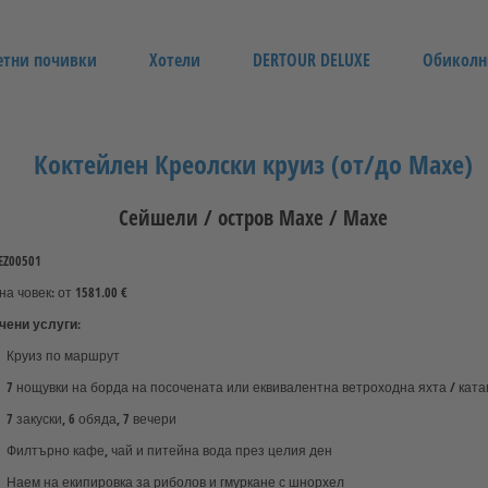
етни почивки
Хотели
DERTOUR DELUXE
Обиколн
Коктейлен Креолски круиз (от/до Махе)
Сейшели / остров Махе / Махе
SEZ00501
на човек: от 1581.00 €
ени услуги:
Круиз по маршрут
7 нощувки на борда на посочената или еквивалентна ветроходна яхта / катама
7 закуски, 6 обяда, 7 вечери
Филтърно кафе, чай и питейна вода през целия ден
Наем на екипировка за риболов и гмуркане с шнорхел