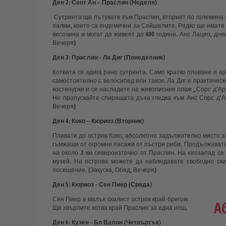
Ден 2: Сент Ан – Праслин (Неделя)
Сутринта ще пътувате към Праслин, вторият по големина 
палми, които са ендемични за Сейшелите. Рядко ще имате в
височина и могат да живеят до 400 години. Анс Лацио, дне
Вечеря)
Ден 3: Праслин - Ла Диг (Понеделник)
Котвата се вдига рано сутринта. Само кратко плаване и ще
самостоятелно с велосипед или такси. Ла Диг е практичес
костенурки и се насладете на живописния плаж „Сорс д'Ар
Не пропускайте спиращата дъха гледка към Анс Сорс д'Ар
Вечеря)
Ден 4: Коко – Кюриоз (Вторник)
Плавате до остров Коко, абсолютно задължително място за
гъмжащи от огромни пасажи от пъстри риби. Продължавате 
на около 2 км североизточно от Праслин. На югозапад се
музей. На острова можете да наблюдавате свободно скит
посещение. (Закуска, Обяд, Вечеря)
Ден 5: Кюриоз - Сен Пиер (Сряда)
Сен Пиер е малък скалист остров край бреговете на Прасл
А
Ще хвърлите котва край Праслин за една нощ. (Закуска, Об
Ден 6: Кузен - Бо Валон (Четвъртък)